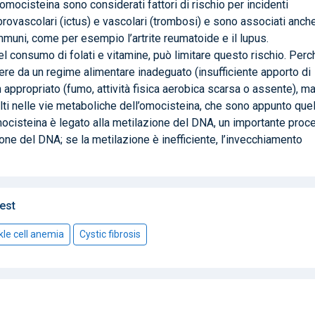
i omocisteina sono considerati fattori di rischio per incidenti
ebrovascolari (ictus) e vascolari (trombosi) e sono associati anch
immuni, come per esempio l’artrite reumatoide e il lupus.
 consumo di folati e vitamine, può limitare questo rischio. Perc
re da un regime alimentare inadeguato (insufficiente apporto di
n appropriato (fumo, attività fisica aerobica scarsa o assente), m
lti nelle vie metaboliche dell’omocisteina, che sono appunto quel
mocisteina è legato alla metilazione del DNA, un importante pro
zione del DNA; se la metilazione è inefficiente, l’invecchiamento
est
kle cell anemia
Cystic fibrosis