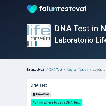
DNA Test in N
Laboratorio Lif
faiuntestevai
DNA Test
Naples - Napoli
Laborator
DNA Test
Unverified
Find where to get a DNA Test