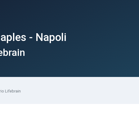
aples - Napoli
ebrain
io Lifebrain