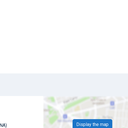
Display the map
(NA)