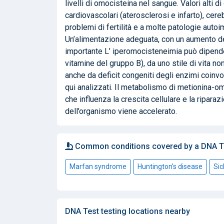
livelli di omocisteina nel sangue. Valori alti d
cardiovascolari (aterosclerosi e infarto), cer
problemi di fertilità e a molte patologie auto
Un’alimentazione adeguata, con un aumento del
importante L’ iperomocisteneimia può dipende
vitamine del gruppo B), da uno stile di vita no
anche da deficit congeniti degli enzimi coinvo
qui analizzati. Il metabolismo di metionina-o
che influenza la crescita cellulare e la ripara
dell’organismo viene accelerato.
Common conditions covered by a DNA T
Marfan syndrome
Huntington's disease
Sic
DNA Test testing locations nearby