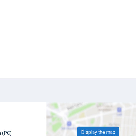
Display the map
a (PC)