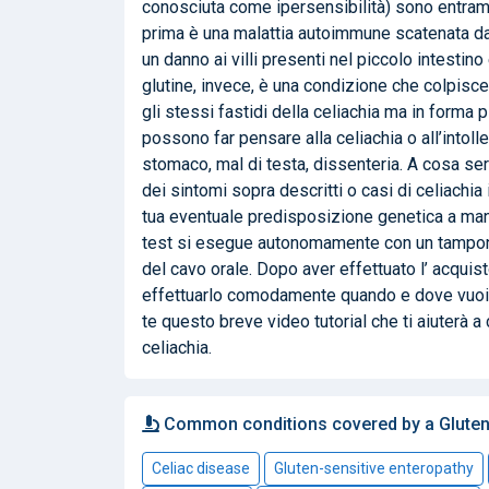
conosciuta come ipersensibilità) sono entramb
prima è una malattia autoimmune scatenata dall
un danno ai villi presenti nel piccolo intestino 
glutine, invece, è una condizione che colpisc
gli stessi fastidi della celiachia ma in forma p
possono far pensare alla celiachia o all’intoll
stomaco, mal di testa, dissenteria. A cosa serv
dei sintomi sopra descritti o casi di celiachia 
tua eventuale predisposizione genetica a manif
test si esegue autonomamente con un tampone
del cavo orale. Dopo aver effettuato l’ acquisto 
effettuarlo comodamente quando e dove vuoi
te questo breve video tutorial che ti aiuterà a
celiachia.
Common conditions covered by a Gluten S
Celiac disease
Gluten-sensitive enteropathy