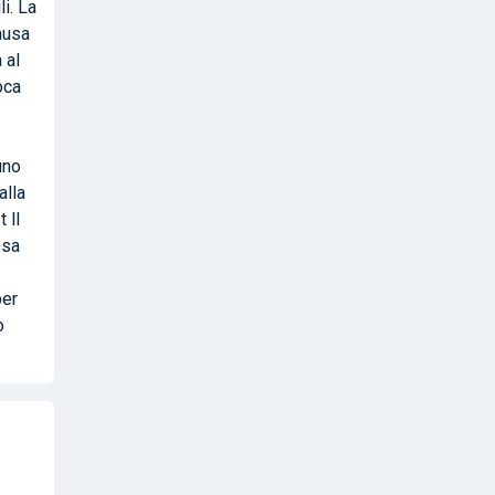
i. La
ausa
 al
oca
uno
alla
 ll
osa
per
o