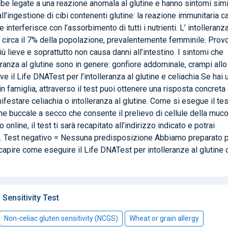
e legate a una reazione anomala al glutine e hanno sintomi simil
’ingestione di cibi contenenti glutine: la reazione immunitaria c
e interferisce con l’assorbimento di tutti i nutrienti. L’ intolleranza
e circa il 7% della popolazione, prevalentemente femminile. Prov
iù lieve e soprattutto non causa danni all’intestino. I sintomi che
eranza al glutine sono in genere: gonfiore addominale, crampi allo
e il Life DNATest per l’intolleranza al glutine e celiachia Se hai 
in famiglia, attraverso il test puoi ottenere una risposta concreta 
estare celiachia o intolleranza al glutine. Come si esegue il test
 buccale a secco che consente il prelievo di cellule della muc
online, il test ti sarà recapitato all’indirizzo indicato e potrai
. Test negativo = Nessuna predisposizione Abbiamo preparato 
 capire come eseguire il Life DNATest per intolleranze al glutine 
ensitivity Test
Non-celiac gluten sensitivity (NCGS)
Wheat or grain allergy