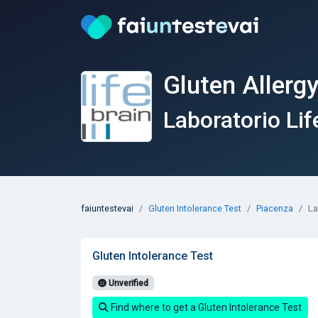
Gluten Allergy
Laboratorio Lif
faiuntestevai
Gluten Intolerance Test
Piacenza
La
Gluten Intolerance Test
Unverified
Find where to get a Gluten Intolerance Test