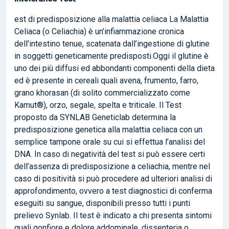
est di predisposizione alla malattia celiaca La Malattia
Celiaca (o Celiachia) è un’infiammazione cronica
dell’intestino tenue, scatenata dall’ingestione di glutine
in soggetti geneticamente predisposti.Oggi il glutine è
uno dei più diffusi ed abbondanti componenti della dieta
ed è presente in cereali quali avena, frumento, farro,
grano khorasan (di solito commercializzato come
Kamut®), orzo, segale, spelta e triticale. Il Test
proposto da SYNLAB Geneticlab determina la
predisposizione genetica alla malattia celiaca con un
semplice tampone orale su cui si effettua l’analisi del
DNA. In caso di negatività del test si può essere certi
dell’assenza di predisposizione a celiachia, mentre nel
caso di positività si può procedere ad ulteriori analisi di
approfondimento, ovvero a test diagnostici di conferma
eseguiti su sangue, disponibili presso tutti i punti
prelievo Synlab. Il test è indicato a chi presenta sintomi
quali gonfiore e dolore addominale, dissenteria o