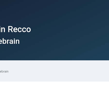
 in Recco
ebrain
febrain