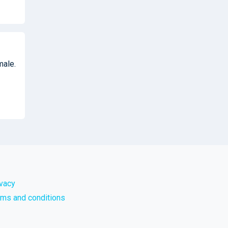
male.
ivacy
rms and conditions