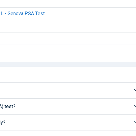
SRL - Genova PSA Test
A) test?
ly?