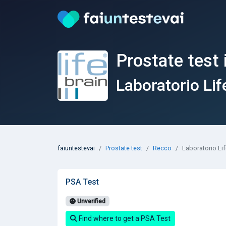
Prostate test
Laboratorio Lif
faiuntestevai
Prostate test
Recco
Laboratorio Li
PSA Test
Unverified
Find where to get a PSA Test