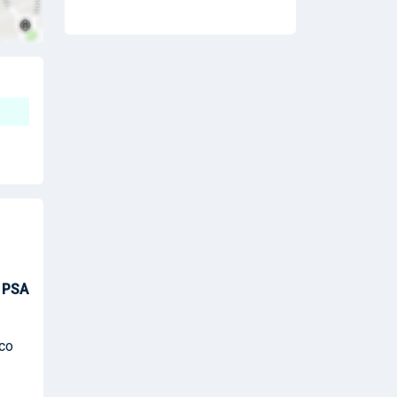
 PSA
ico