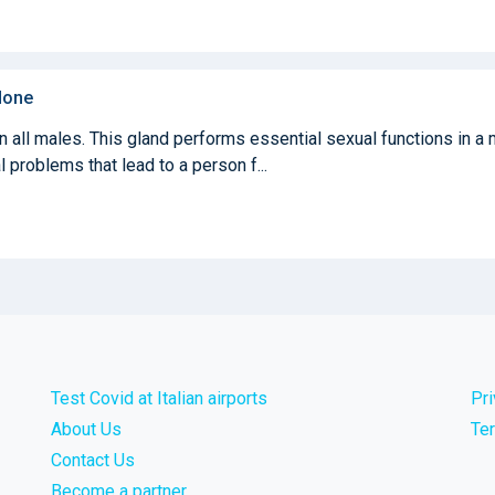
 done
in all males. This gland performs essential sexual functions in a 
 problems that lead to a person f...
Test Covid at Italian airports
Pr
About Us
Te
Contact Us
Become a partner