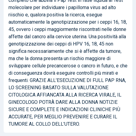
completo che abbina il Pap Test in fase liquida al Test
molecolare per individuare i papilloma virus ad alto
riischio e, qualora positiva la ricerca, esegue
automaticamente la genotipizzazione per i ceppi 16, 18,
45, ovvero i ceppi maggiormente riscontrati nelle donne
affette dal cancro alla cervice uterina. Una positività alla
genotipizzazione dei ceppi di HPV 16, 18, 45 non
significa necessariamente che si è affette da tumore,
ma che la donna presenta un rischio maggiore di
sviluppare cellule precancerose o cancro in futuro, e che
di conseguenza dovrà eseguire controlli più mirati e
frequenti. GRAZIE ALL’ESECUZIONE DI FULL PAP RNA,
LO SCREENING BASATO SULLA VALUTAZIONE
CITOLOGICA AFFIANCATA ALLA RICERCA VIRALE, IL
GINECOLOGO POTRÀ DARE ALLA DONNA NOTIZIE
SICURE E COMPLETE E INDICAZIONI CLINICHE PIÙ
ACCURATE, PER MEGLIO PREVENIRE E CURARE IL
TUMORE AL COLLO DELL’UTERO.