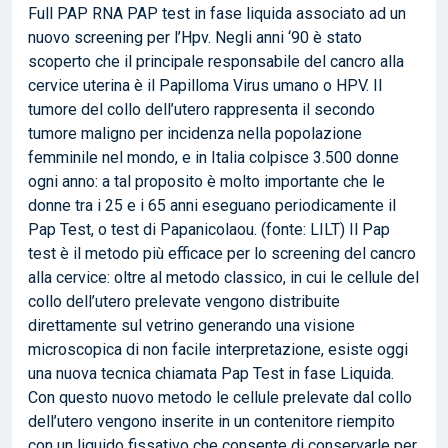
Full PAP RNA PAP test in fase liquida associato ad un
nuovo screening per l’Hpv. Negli anni ‘90 è stato
scoperto che il principale responsabile del cancro alla
cervice uterina è il Papilloma Virus umano o HPV. Il
tumore del collo dell’utero rappresenta il secondo
tumore maligno per incidenza nella popolazione
femminile nel mondo, e in Italia colpisce 3.500 donne
ogni anno: a tal proposito è molto importante che le
donne tra i 25 e i 65 anni eseguano periodicamente il
Pap Test, o test di Papanicolaou. (fonte: LILT) Il Pap
test è il metodo più efficace per lo screening del cancro
alla cervice: oltre al metodo classico, in cui le cellule del
collo dell’utero prelevate vengono distribuite
direttamente sul vetrino generando una visione
microscopica di non facile interpretazione, esiste oggi
una nuova tecnica chiamata Pap Test in fase Liquida.
Con questo nuovo metodo le cellule prelevate dal collo
dell’utero vengono inserite in un contenitore riempito
con un liquido fissativo che consente di conservarle per