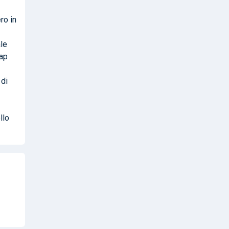
ro in
le
Pap
 di
llo