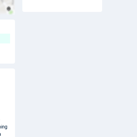
e
ning
a