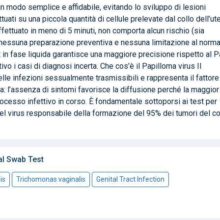
 in modo semplice e affidabile, evitando lo sviluppo di lesioni
uati su una piccola quantità di cellule prelevate dal collo dell’ute
fettuato in meno di 5 minuti, non comporta alcun rischio (sia
 nessuna preparazione preventiva e nessuna limitazione al norma
est in fase liquida garantisce una maggiore precisione rispetto al 
vo i casi di diagnosi incerta. Che cos’è il Papilloma virus Il
elle infezioni sessualmente trasmissibili e rappresenta il fattore
na: l’assenza di sintomi favorisce la diffusione perché la maggior
cesso infettivo in corso. È fondamentale sottoporsi ai test per
del virus responsabile della formazione del 95% dei tumori del co
l Swab Test
is
Trichomonas vaginalis
Genital Tract Infection