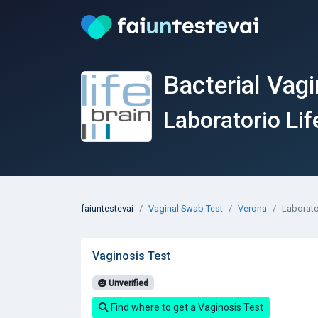
Bacterial Vagi
Laboratorio Lif
faiuntestevai
Vaginal Swab Test
Verona
Laborato
Vaginosis Test
Unverified
Find where to get a Vaginosis Test